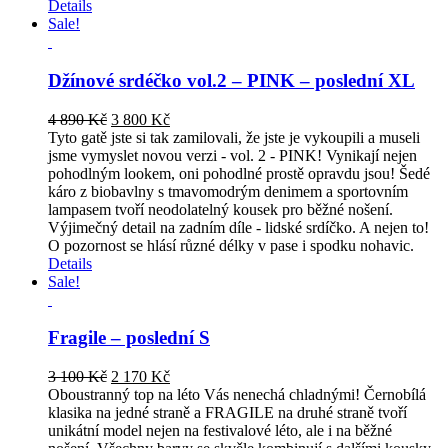
Details
Sale!
Džínové srdéčko vol.2 – PINK – poslední XL
Original
Current
4 890
Kč
3 800
Kč
price
price
Tyto gatě jste si tak zamilovali, že jste je vykoupili a museli
was:
is:
jsme vymyslet novou verzi - vol. 2 - PINK! Vynikají nejen
4
3
pohodlným lookem, oni pohodlné prostě opravdu jsou! Šedé
890 Kč.
800 Kč.
káro z biobavlny s tmavomodrým denimem a sportovním
lampasem tvoří neodolatelný kousek pro běžné nošení.
Výjimečný detail na zadním díle - lidské srdíčko. A nejen to!
O pozornost se hlásí různé délky v pase i spodku nohavic.
Details
Sale!
Fragile – poslední S
Original
Current
3 100
Kč
2 170
Kč
price
price
Oboustranný top na léto Vás nenechá chladnými! Černobílá
was:
is:
klasika na jedné straně a FRAGILE na druhé straně tvoří
3
2
unikátní model nejen na festivalové léto, ale i na běžné
100 Kč.
170 Kč.