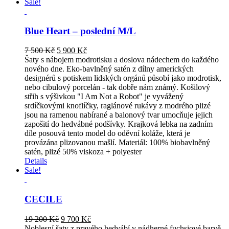
Sale!
Blue Heart – poslední M/L
Original
Current
7 500
Kč
5 900
Kč
price
price
Šaty s nábojem modrotisku a doslova nádechem do každého
was:
is:
nového dne. Eko-bavlněný satén z dílny amerických
7
5
designérů s potiskem lidských orgánů působí jako modrotisk,
500 Kč.
900 Kč.
nebo cibulový porcelán - tak dobře nám známý. Košilový
střih s výšivkou "I Am Not a Robot" je vyvážený
srdíčkovými knoflíčky, raglánové rukávy z modrého plizé
jsou na ramenou nabírané a balonový tvar umocňuje jejich
zapošití do hedvábné podšívky. Krajková lebka na zadním
díle posouvá tento model do oděvní koláže, která je
provázána plizovanou mašlí. Materiál: 100% biobavlněný
satén, plizé 50% viskoza + polyester
Details
Sale!
CECILE
Original
Current
19 200
Kč
9 700
Kč
price
price
Noblesní šaty z pravého hedvábí v nádherné fuchsiové barvě.