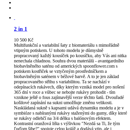
2 in 1
10 500
Kč
Multifunkční a variabilní šaty z biomateriálu s mimořádně
vtipným potiskem. U tohoto modelu je důmyslně
propracovaný každý kousíček po kousíčku, aby Vás ani nitka
nenechala chladnou. Souhra dvou materiálů - avantgardního
biobavlněného saténu od amerických spoonflower.com s
potiskem kostřiček se vztyčeným prostředníčkem a
biobavlněným saténem v béžové barvě. A to je jen základ
propracovaného střihu s variabilitou. Ta se nachází v
odepínacích rukávech, díky kterým vzniká model pro nošení
365 dní v roce a vůbec se nebojte rukávy prohodit - tím
vznikne ještě o fous zajímavější verze těchto šatů. Dvouřadé
košilové zapínání na sukni umožňuje změnu velikosti.
Naskládaná sukně s kapsami udává dynamiku modelu a je v
symbióze s nabíranými rukávy staženými do gumy, díky které
se rukávy odlehčí na 3/4 délku s balónovým efektem.
Kontrastní oranžová lišta s výšivkou "Nezdá sa Ti, že tým
ľuďom šibe?" spojuje celou koláž a dodává vtip, ale i