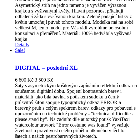
was:
is:
Asymetrický střih na jedno rameno je vyvážen výraznou
19
9
krajkou s vyšívanými květy. Hlavní pozornost přitahují
200 Kč.
700 Kč.
odhalená záda s vyšívanou krajkou. Zelené padající lístky z
květin umocňují púvab tohoto modelu. Modelka má na sobě
velikost M, tento model pro Vás rádi vyrobíme po osobní
konzultaci a přeměření. Materiál: 100% hedvábí a vyšívaná
krajka
Details
Sale!
DIGITAL – poslední XL
Original
Current
6 600
Kč
3 500
Kč
price
price
Šaty s asymetrickým košilovým zapínáním reflektují odkaz na
was:
is:
současnou digitální dobu. Spojení kontrastních barev i
6
3
materiálů jako bílá bavlna s potiskem sudoku a černý
600 Kč.
500 Kč.
průsvitný šifon spojuje typografický odkaz ERROR a
barevný pruh s celým spektrem barev, odkazy pro pobavení s
upozorněním na technické problémy - "technical difficulties
please stand by". Na zadním díle autorský potisk YaxiTaxi
watercolour artwork "Error costume was found" vyvažuje
živelnost a pravdivost celého příběhu utkaného v těchto
šatech a našich pestrobarevných životech.