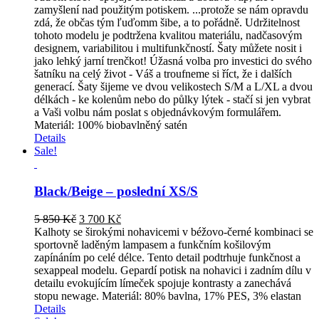
zamyšlení nad použitým potiskem. ...protože se nám opravdu
zdá, že občas tým ľuďomm šibe, a to pořádně. Udržitelnost
tohoto modelu je podtržena kvalitou materiálu, nadčasovým
designem, variabilitou i multifunkčností. Šaty můžete nosit i
jako lehký jarní trenčkot! Úžasná volba pro investici do svého
šatníku na celý život - Váš a troufneme si říct, že i dalších
generací. Šaty šijeme ve dvou velikostech S/M a L/XL a dvou
délkách - ke kolenům nebo do půlky lýtek - stačí si jen vybrat
a Vaši volbu nám poslat s objednávkovým formulářem.
Materiál: 100% biobavlněný satén
Details
Sale!
Black/Beige – poslední XS/S
Original
Current
5 850
Kč
3 700
Kč
price
price
Kalhoty se širokými nohavicemi v béžovo-černé kombinaci se
was:
is:
sportovně laděným lampasem a funkčním košilovým
5
3
zapínáním po celé délce. Tento detail podtrhuje funkčnost a
850 Kč.
700 Kč.
sexappeal modelu. Gepardí potisk na nohavici i zadním dílu v
detailu evokujícím límeček spojuje kontrasty a zanechává
stopu newage. Materiál: 80% bavlna, 17% PES, 3% elastan
Details