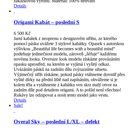
zakázkovou výrobu. Materiál: 100% hedvábí
Details
Origami Kabát – poslední S
6 500
Kč
Jarní kabátek z neoprenu v designovém střihu, ze kterého
pomocí pásku uvážete 3 stylové kabátky. Opasek s autorskou
výšivkou „Beautiful life becomes with a beautiful mind“
podtrhuje jedinečnost modelu, zároveň „šéfuje“ každému
novému looku. Oversize look modelu získáme provázáním
opasku uprostřed, na kterém se vyjímá i vyšitý odkaz.
Uvázáním pásků na zadním dílu zvýrazníme siluetu.
Výjimečný střih získáme, pokud pásky vtáhneme dovnitř přes
vyšité dírky na přední liště nad zapínáním, obvážeme si je
kolem těla a vytáhneme z kabátku ven skrz malý otvor na
zadním díle pod detailem origami. A to pořád není všechno!
Rukávy lze odzipovat a nosit tento model jako vestu.
Details
Sale!
Overal Sky – poslední L/XL – defekt