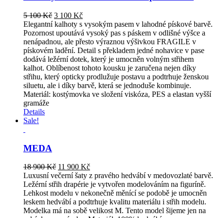
Original
Current
5 100
Kč
3 100
Kč
price
price
Elegantní kalhoty s vysokým pasem v lahodné pískové barvě.
was:
is:
Pozornost upoutává vysoký pas s páskem v odlišné výšce a
5
3
nenápadnou, ale přesto výraznou výšivkou FRAGILE v
100 Kč.
100 Kč.
pískovém ladění. Detail s překladem jedné nohavice v pase
dodává ležérní dotek, který je umocněn volným střihem
kalhot. Oblíbenost tohoto kousku je zaručena nejen díky
střihu, který opticky prodlužuje postavu a podtrhuje ženskou
siluetu, ale i díky barvě, která se jednoduše kombinuje.
Materiál: kostýmovka ve složení viskóza, PES a elastan vyšší
gramáže
Details
Sale!
MEDA
Original
Current
18 900
Kč
11 900
Kč
price
price
Luxusní večerní šaty z pravého hedvábí v medovozlaté barvě.
was:
is:
Ležérní střih drapérie je vytvořen modelováním na figuríně.
18
11
Lehkost modelu v nekonečně měnící se podobě je umocněn
900 Kč.
900 Kč.
leskem hedvábí a podtrhuje kvalitu materiálu i střih modelu.
Modelka má na sobě velikost M. Tento model šijeme jen na