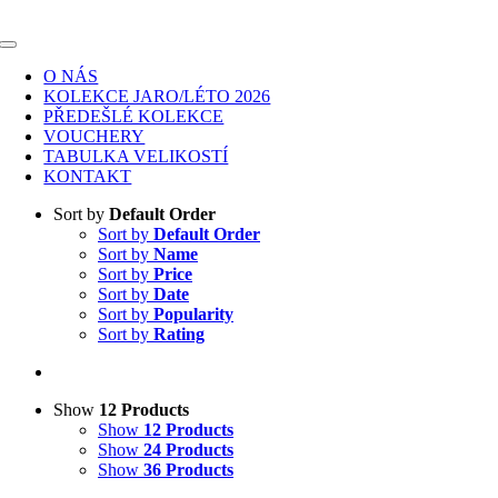
Skip
to
Toggle
content
Navigation
O NÁS
KOLEKCE JARO/LÉTO 2026
PŘEDEŠLÉ KOLEKCE
VOUCHERY
TABULKA VELIKOSTÍ
KONTAKT
Sort by
Default Order
Sort by
Default Order
Sort by
Name
Sort by
Price
Sort by
Date
Sort by
Popularity
Sort by
Rating
Show
12 Products
Show
12 Products
Show
24 Products
Show
36 Products