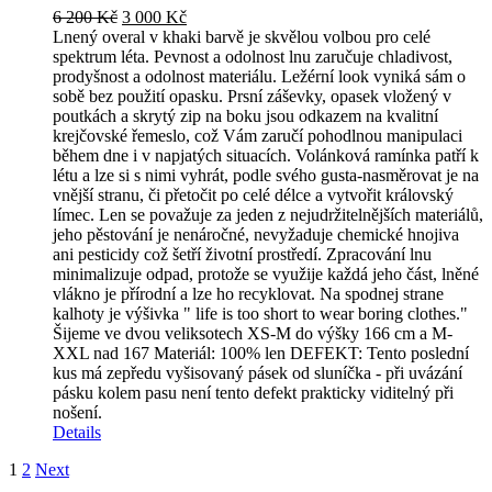
Original
Current
6 200
Kč
3 000
Kč
price
price
Lnený overal v khaki barvě je skvělou volbou pro celé
was:
is:
spektrum léta. Pevnost a odolnost lnu zaručuje chladivost,
6
3
prodyšnost a odolnost materiálu. Ležérní look vyniká sám o
200 Kč.
000 Kč.
sobě bez použití opasku. Prsní záševky, opasek vložený v
poutkách a skrytý zip na boku jsou odkazem na kvalitní
krejčovské řemeslo, což Vám zaručí pohodlnou manipulaci
během dne i v napjatých situacích. Volánková ramínka patří k
létu a lze si s nimi vyhrát, podle svého gusta-nasměrovat je na
vnější stranu, či přetočit po celé délce a vytvořit královský
límec. Len se považuje za jeden z nejudržitelnějších materiálů,
jeho pěstování je nenáročné, nevyžaduje chemické hnojiva
ani pesticidy což šetří životní prostředí. Zpracování lnu
minimalizuje odpad, protože se využije každá jeho část, lněné
vlákno je přírodní a lze ho recyklovat. Na spodnej strane
kalhoty je výšivka " life is too short to wear boring clothes."
Šijeme ve dvou veliksotech XS-M do výšky 166 cm a M-
XXL nad 167 Materiál: 100% len DEFEKT: Tento poslední
kus má zepředu vyšisovaný pásek od sluníčka - při uvázání
pásku kolem pasu není tento defekt prakticky viditelný při
nošení.
Details
1
2
Next