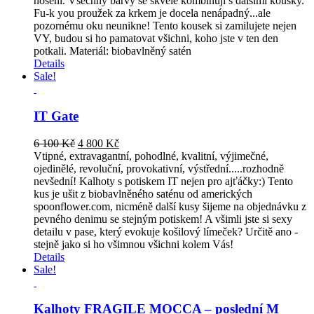
nošení. Všechny barvy se skvěle kombinují s dalšími kousky.
Fu-k you proužek za krkem je docela nenápadný...ale
pozornému oku neunikne! Tento kousek si zamilujete nejen
VY, budou si ho pamatovat všichni, koho jste v ten den
potkali. Materiál: biobavlněný satén
Details
Sale!
IT Gate
Original
Current
6 100
Kč
4 800
Kč
price
price
Vtipné, extravagantní, pohodlné, kvalitní, výjimečné,
was:
is:
ojedinělé, revoluční, provokativní, výstřední.....rozhodně
6
4
nevšední! Kalhoty s potiskem IT nejen pro ajťáčky:) Tento
100 Kč.
800 Kč.
kus je ušit z biobavlněného saténu od amerických
spoonflower.com, nicméně další kusy šijeme na objednávku z
pevného denimu se stejným potiskem! A všimli jste si sexy
detailu v pase, který evokuje košilový límeček? Určitě ano -
stejně jako si ho všimnou všichni kolem Vás!
Details
Sale!
Kalhoty FRAGILE MOCCA – poslední M