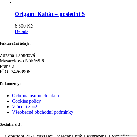
was:
is:
4
3
890 Kč.
800 Kč.
Origami Kabát – poslední S
6 500
Kč
Details
Fakturační údaje:
Zuzana Labudová
Masarykovo Nábřeží 8
Praha 2
IČO: 74268996
Dokumenty:
Ochrana osobních údajů
Cookies policy
Vrácení zboží
Všeobecné obchodní podmínky
Sociální sítě:
© Copyright 2026 YaxiTaxi | Všechna práva vyhrazena. | Vytvořilo