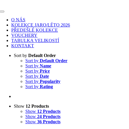
Skip
to
Toggle
content
Navigation
O NÁS
KOLEKCE JARO/LÉTO 2026
PŘEDEŠLÉ KOLEKCE
VOUCHERY
TABULKA VELIKOSTÍ
KONTAKT
Sort by
Default Order
Sort by
Default Order
Sort by
Name
Sort by
Price
Sort by
Date
Sort by
Popularity
Sort by
Rating
Show
12 Products
Show
12 Products
Show
24 Products
Show
36 Products