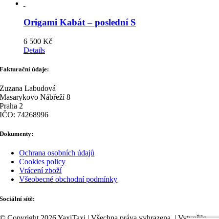
was:
is:
4
3
890 Kč.
800 Kč.
Origami Kabát – poslední S
6 500
Kč
Details
Fakturační údaje:
Zuzana Labudová
Masarykovo Nábřeží 8
Praha 2
IČO: 74268996
Dokumenty:
Ochrana osobních údajů
Cookies policy
Vrácení zboží
Všeobecné obchodní podmínky
Sociální sítě:
© Copyright 2026 YaxiTaxi | Všechna práva vyhrazena. | Vytvořilo