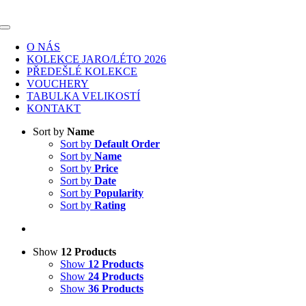
Skip
to
Toggle
content
Navigation
O NÁS
KOLEKCE JARO/LÉTO 2026
PŘEDEŠLÉ KOLEKCE
VOUCHERY
TABULKA VELIKOSTÍ
KONTAKT
Sort by
Name
Sort by
Default Order
Sort by
Name
Sort by
Price
Sort by
Date
Sort by
Popularity
Sort by
Rating
Show
12 Products
Show
12 Products
Show
24 Products
Show
36 Products