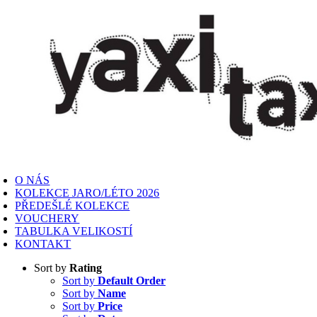
Skip
to
content
oggle
avigation
O NÁS
KOLEKCE JARO/LÉTO 2026
PŘEDEŠLÉ KOLEKCE
VOUCHERY
TABULKA VELIKOSTÍ
KONTAKT
Sort by
Rating
Sort by
Default Order
Sort by
Name
Sort by
Price