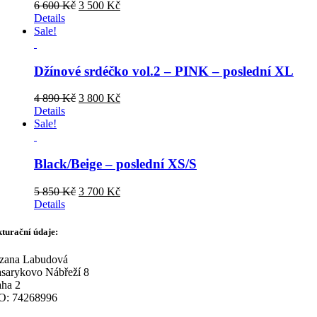
Original
Current
6 600
Kč
3 500
Kč
price
price
Details
was:
is:
Sale!
6
3
600 Kč.
500 Kč.
Džínové srdéčko vol.2 – PINK – poslední XL
Original
Current
4 890
Kč
3 800
Kč
price
price
Details
was:
is:
Sale!
4
3
890 Kč.
800 Kč.
Black/Beige – poslední XS/S
Original
Current
5 850
Kč
3 700
Kč
price
price
Details
was:
is:
5
3
turační údaje:
850 Kč.
700 Kč.
zana Labudová
sarykovo Nábřeží 8
aha 2
O: 74268996