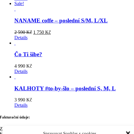
Sale!
NANAME coffe – poslední S/M, L/XL
Original
Current
2 590
Kč
1 750
Kč
price
price
Details
was:
is:
2
1
590 Kč.
750 Kč.
Čo Ti šibe?
4 990
Kč
Details
KALHOTY #to-by-šlo – poslední S, M, L
3 990
Kč
Details
Fakturační údaje:
Zuzana Labudová
Spravovat Souhlas s cookies