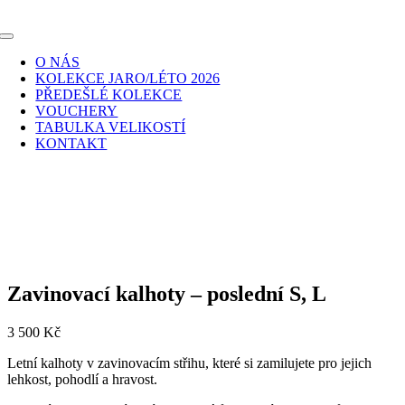
Skip
to
Toggle
content
Navigation
O NÁS
KOLEKCE JARO/LÉTO 2026
PŘEDEŠLÉ KOLEKCE
VOUCHERY
TABULKA VELIKOSTÍ
KONTAKT
Zavinovací kalhoty – poslední S, L
3 500
Kč
Letní kalhoty v zavinovacím střihu, které si zamilujete pro jejich
lehkost, pohodlí a hravost.