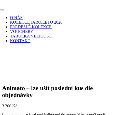
Skip
to
Toggle
content
Navigation
O NÁS
KOLEKCE JARO/LÉTO 2026
PŘEDEŠLÉ KOLEKCE
VOUCHERY
TABULKA VELIKOSTÍ
KONTAKT
Animato – lze ušít poslední kus dle
objednávky
3 300
Kč
Letní kalhoty se širokými kalhotami do zvonu Vám zaručí pocit