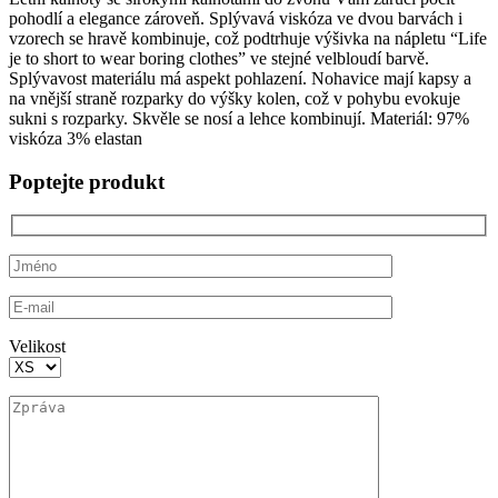
pohodlí a elegance zároveň. Splývavá viskóza ve dvou barvách i
vzorech se hravě kombinuje, což podtrhuje výšivka na nápletu “Life
je to short to wear boring clothes” ve stejné velbloudí barvě.
Splývavost materiálu má aspekt pohlazení. Nohavice mají kapsy a
na vnější straně rozparky do výšky kolen, což v pohybu evokuje
sukni s rozparky. Skvěle se nosí a lehce kombinují. Materiál: 97%
viskóza 3% elastan
Poptejte produkt
Velikost