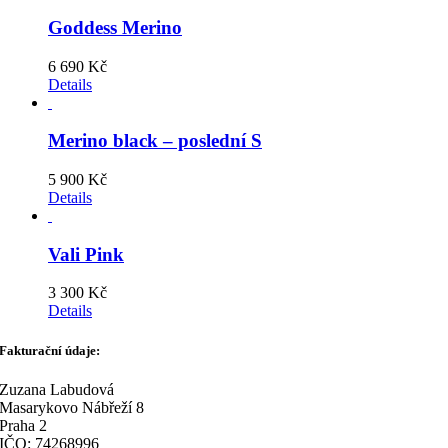
Goddess Merino
6 690
Kč
Details
Merino black – poslední S
5 900
Kč
Details
Vali Pink
3 300
Kč
Details
Fakturační údaje:
Zuzana Labudová
Masarykovo Nábřeží 8
Praha 2
IČO: 74268996