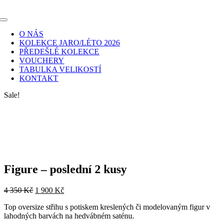
Skip
to
Toggle
content
Navigation
O NÁS
KOLEKCE JARO/LÉTO 2026
PŘEDEŠLÉ KOLEKCE
VOUCHERY
TABULKA VELIKOSTÍ
KONTAKT
Sale!
Figure – poslední 2 kusy
Original
Current
4 350
Kč
1 900
Kč
price
price
Top oversize střihu s potiskem kreslených či modelovaným figur v
was:
is:
lahodných barvách na hedvábném saténu.
4
1