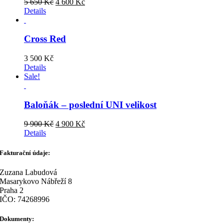
Original
Current
5 650
Kč
4 600
Kč
price
price
Details
was:
is:
5
4
650 Kč.
600 Kč.
Cross Red
3 500
Kč
Details
Sale!
Baloňák – poslední UNI velikost
Original
Current
9 900
Kč
4 900
Kč
price
price
Details
was:
is:
9
4
Fakturační údaje:
900 Kč.
900 Kč.
Zuzana Labudová
Masarykovo Nábřeží 8
Praha 2
IČO: 74268996
Dokumenty: