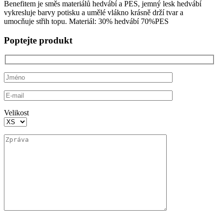
Benefitem je směs materiálů hedvábí a PES, jemný lesk hedvábí
350 Kč.
900 Kč.
vykresluje barvy potisku a umělé vlákno krásně drží tvar a
umocňuje střih topu. Materiál: 30% hedvábí 70%PES
Poptejte produkt
Velikost