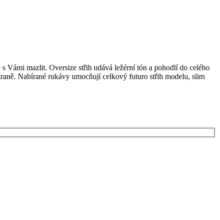
s Vámi mazlit. Oversize střih udává ležérní tón a pohodlí do celého
traně. Nabírané rukávy umocňují celkový futuro střih modelu, slim