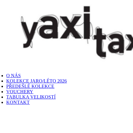
Skip
to
content
oggle
avigation
O NÁS
KOLEKCE JARO/LÉTO 2026
PŘEDEŠLÉ KOLEKCE
VOUCHERY
TABULKA VELIKOSTÍ
KONTAKT