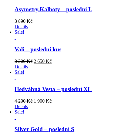
Asymetry.Kalhoty – poslední L
3 890
Kč
Details
Sale!
Vali – poslední kus
Original
Current
3 300
Kč
2 650
Kč
price
price
Details
was:
is:
Sale!
3
2
300 Kč.
650 Kč.
Hedvábná Vesta – poslední XL
Original
Current
4 200
Kč
1 900
Kč
price
price
Details
was:
is:
Sale!
4
1
200 Kč.
900 Kč.
Silver Gold – poslední S