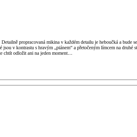
 Detailně propracovaná mikina v každém detailu je heboučká a bude se 
eré jsou v kontrastu s hravým „piánem“ a přetočeným límcem na druhé s
te chtít odložit ani na jeden moment…