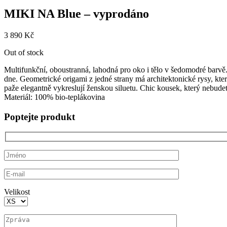
MIKI NA Blue – vyprodáno
3 890
Kč
Out of stock
Multifunkční, oboustranná, lahodná pro oko i tělo v šedomodré barvě.
dne. Geometrické origami z jedné strany má architektonické rysy, kt
paže elegantně vykreslují ženskou siluetu. Chic kousek, který nebude
Materiál: 100% bio-teplákovina
Poptejte produkt
Velikost