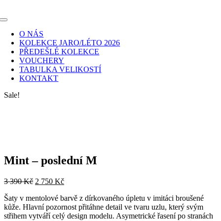
Skip
to
Toggle
content
Navigation
O NÁS
KOLEKCE JARO/LÉTO 2026
PŘEDEŠLÉ KOLEKCE
VOUCHERY
TABULKA VELIKOSTÍ
KONTAKT
Sale!
Mint – poslední M
Original
Current
3 390
Kč
2 750
Kč
price
price
Šaty v mentolové barvě z dírkovaného úpletu v imitáci broušené
was:
is:
kůže. Hlavní pozornost přitáhne detail ve tvaru uzlu, který svým
3
2
střihem vytváří celý design modelu. Asymetrické řasení po stranách
390 Kč.
750 Kč.