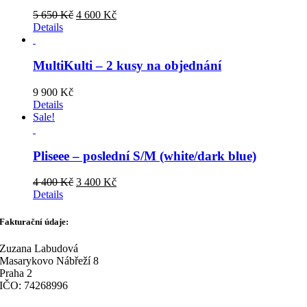
Original
Current
5 650
Kč
4 600
Kč
price
price
Details
was:
is:
5
4
650 Kč.
600 Kč.
MultiKulti – 2 kusy na objednání
9 900
Kč
Details
Sale!
Pliseee – poslední S/M (white/dark blue)
Original
Current
4 400
Kč
3 400
Kč
price
price
Details
was:
is:
4
3
Fakturační údaje:
400 Kč.
400 Kč.
Zuzana Labudová
Masarykovo Nábřeží 8
Praha 2
IČO: 74268996