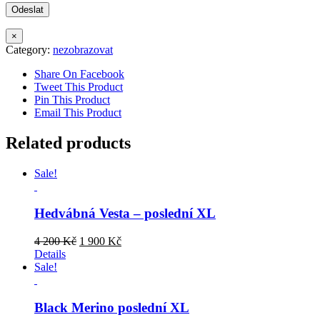
×
Category:
nezobrazovat
Share On Facebook
Tweet This Product
Pin This Product
Email This Product
Related products
Sale!
Hedvábná Vesta – poslední XL
Original
Current
4 200
Kč
1 900
Kč
price
price
Details
was:
is:
Sale!
4
1
200 Kč.
900 Kč.
Black Merino poslední XL