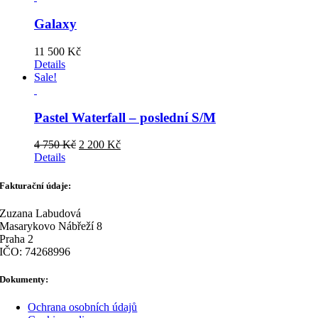
Galaxy
11 500
Kč
Details
Sale!
Pastel Waterfall – poslední S/M
Original
Current
4 750
Kč
2 200
Kč
price
price
Details
was:
is:
4
2
Fakturační údaje:
750 Kč.
200 Kč.
Zuzana Labudová
Masarykovo Nábřeží 8
Praha 2
IČO: 74268996
Dokumenty:
Ochrana osobních údajů