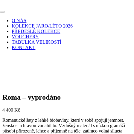
Skip
to
Toggle
content
Navigation
O NÁS
KOLEKCE JARO/LÉTO 2026
PŘEDEŠLÉ KOLEKCE
VOUCHERY
TABULKA VELIKOSTÍ
KONTAKT
Roma – vyprodáno
4 400
Kč
Romantické šaty z lehké biobavlny, které v sobě spojují jemnost,
ženskost a hravou variabilitu. Vzdušný materiál s nízkou gramáží
působí přirozeně, lehce a příjemně na těle, zatímco volná silueta