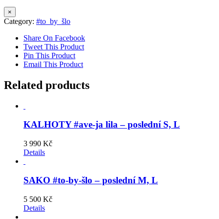
×
Category:
#to_by_šlo
Share On Facebook
Tweet This Product
Pin This Product
Email This Product
Related products
KALHOTY #ave-ja lila – poslední S, L
3 990
Kč
Details
SAKO #to-by-šlo – poslední M, L
5 500
Kč
Details