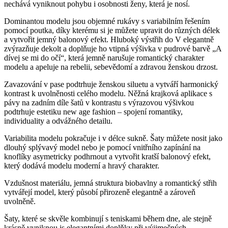
nechává vyniknout pohybu i osobnosti ženy, která je nosí.
Dominantou modelu jsou objemné rukávy s variabilním řešením
pomocí poutka, díky kterému si je můžete upravit do různých délek
a vytvořit jemný balonový efekt. Hluboký výstřih do V elegantně
zvýrazňuje dekolt a doplňuje ho vtipná výšivka v pudrové barvě „A
dívej se mi do očí“, která jemně narušuje romantický charakter
modelu a apeluje na rebelii, sebevědomí a zdravou ženskou drzost.
Zavazování v pase podtrhuje ženskou siluetu a vytváří harmonický
kontrast k uvolněnosti celého modelu. Něžná krajková aplikace s
pávy na zadním díle šatů v kontrastu s výrazovou výšivkou
podtrhuje estetiku new age fashion – spojení romantiky,
individuality a odvážného detailu.
Variabilita modelu pokračuje i v délce sukně. Šaty můžete nosit jako
dlouhý splývavý model nebo je pomocí vnitřního zapínání na
knoflíky asymetricky podhrnout a vytvořit kratší balonový efekt,
který dodává modelu moderní a hravý charakter.
Vzdušnost materiálu, jemná struktura biobavlny a romantický střih
vytvářejí model, který působí přirozeně elegantně a zároveň
uvolněně.
Šaty, které se skvěle kombinují s teniskami během dne, ale stejně
krásně vyniknou is elegantními doplňky při výjimečných