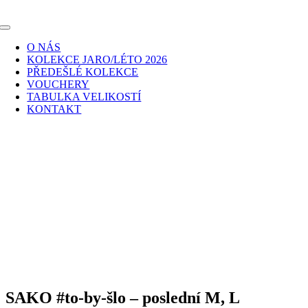
Skip
to
Toggle
content
Navigation
O NÁS
KOLEKCE JARO/LÉTO 2026
PŘEDEŠLÉ KOLEKCE
VOUCHERY
TABULKA VELIKOSTÍ
KONTAKT
SAKO #to-by-šlo – poslední M, L