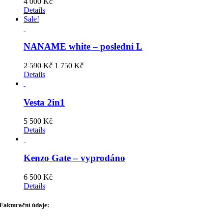
4 000
Kč
Details
Sale!
NANAME white – poslední L
Original
Current
2 590
Kč
1 750
Kč
price
price
Details
was:
is:
2
1
590 Kč.
750 Kč.
Vesta 2in1
5 500
Kč
Details
Kenzo Gate – vyprodáno
6 500
Kč
Details
Fakturační údaje: