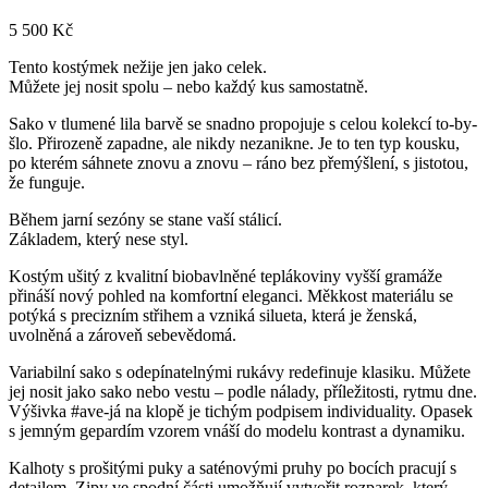
5 500
Kč
Tento kostýmek nežije jen jako celek.
Můžete jej nosit spolu – nebo každý kus samostatně.
Sako v tlumené lila barvě se snadno propojuje s celou kolekcí to-by-
šlo. Přirozeně zapadne, ale nikdy nezanikne. Je to ten typ kousku,
po kterém sáhnete znovu a znovu – ráno bez přemýšlení, s jistotou,
že funguje.
Během jarní sezóny se stane vaší stálicí.
Základem, který nese styl.
Kostým ušitý z kvalitní biobavlněné teplákoviny vyšší gramáže
přináší nový pohled na komfortní eleganci. Měkkost materiálu se
potýká s precizním střihem a vzniká silueta, která je ženská,
uvolněná a zároveň sebevědomá.
Variabilní sako s odepínatelnými rukávy redefinuje klasiku. Můžete
jej nosit jako sako nebo vestu – podle nálady, příležitosti, rytmu dne.
Výšivka #ave-já na klopě je tichým podpisem individuality. Opasek
s jemným gepardím vzorem vnáší do modelu kontrast a dynamiku.
Kalhoty s prošitými puky a saténovými pruhy po bocích pracují s
detailem. Zipy ve spodní části umožňují vytvořit rozparek, který