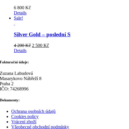
6 800
Kč
Details
Sale!
Silver Gold – poslední S
Original
Current
4 200
Kč
2 500
Kč
price
price
Details
was:
is:
4
2
Fakturační údaje:
200 Kč.
500 Kč.
Zuzana Labudová
Masarykovo Nábřeží 8
Praha 2
IČO: 74268996
Dokumenty:
Ochrana osobních údajů
Cookies policy
Vrácení zboží
Všeobecné obchodní podmínky