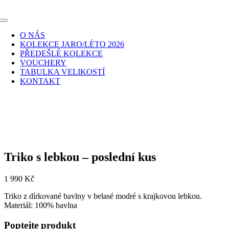
Skip
to
Toggle
content
Navigation
O NÁS
KOLEKCE JARO/LÉTO 2026
PŘEDEŠLÉ KOLEKCE
VOUCHERY
TABULKA VELIKOSTÍ
KONTAKT
Triko s lebkou – poslední kus
1 990
Kč
Triko z dírkované bavlny v belasé modré s krajkovou lebkou.
Materiál: 100% bavlna
Poptejte produkt