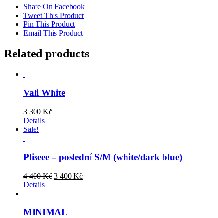
Share On Facebook
Tweet This Product
Pin This Product
Email This Product
Related products
Vali White
3 300
Kč
Details
Sale!
Pliseee – poslední S/M (white/dark blue)
Original
Current
4 400
Kč
3 400
Kč
price
price
Details
was:
is:
4
3
400 Kč.
400 Kč.
MINIMAL